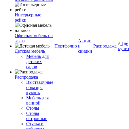
Интерьерные
рейки
Офисная мебель на
заказ
Акции
Где
Портфолио
и
Распродажа
купи
Детская мебель
скидки
Мебель для
детских
садов
Распродажа
Выставочные
образцы
кухонь
Мебель для
ванной
Столы
Столы
островные
Стулья и
табуреты