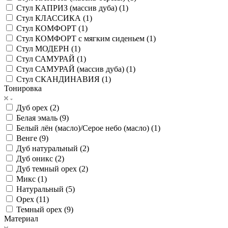
Стул КАПРИЗ (массив дуба) (
1
)
Стул КЛАССИКА (
1
)
Стул КОМФОРТ (
1
)
Стул КОМФОРТ с мягким сиденьем (
1
)
Стул МОДЕРН (
1
)
Стул САМУРАЙ (
1
)
Стул САМУРАЙ (массив дуба) (
1
)
Стул СКАНДИНАВИЯ (
1
)
Тонировка
Дуб орех (
2
)
Белая эмаль (
9
)
Белый лён (масло)/Серое небо (масло) (
1
)
Венге (
9
)
Дуб натуральный (
2
)
Дуб оникс (
2
)
Дуб темный орех (
2
)
Микс (
1
)
Натуральный (
5
)
Орех (
11
)
Темный орех (
9
)
Материал