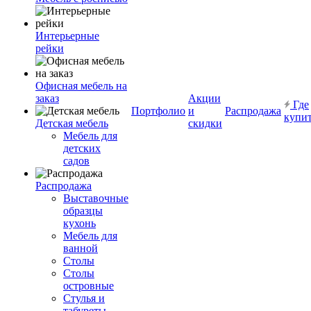
Интерьерные
рейки
Офисная мебель на
заказ
Акции
Где
Портфолио
и
Распродажа
купи
Детская мебель
скидки
Мебель для
детских
садов
Распродажа
Выставочные
образцы
кухонь
Мебель для
ванной
Столы
Столы
островные
Стулья и
табуреты