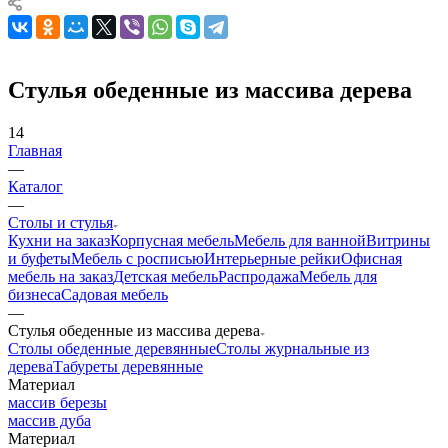
Стулья обеденные из массива дерева
14
Главная
—
Каталог
—
Столы и стулья
Кухни на заказ
Корпусная мебель
Мебель для ванной
Витрины
и буфеты
Мебель с росписью
Интерьерные рейки
Офисная
мебель на заказ
Детская мебель
Распродажа
Мебель для
бизнеса
Садовая мебель
—
Стулья обеденные из массива дерева
Столы обеденные деревянные
Столы журнальные из
дерева
Табуреты деревянные
Материал
массив березы
массив дуба
Материал