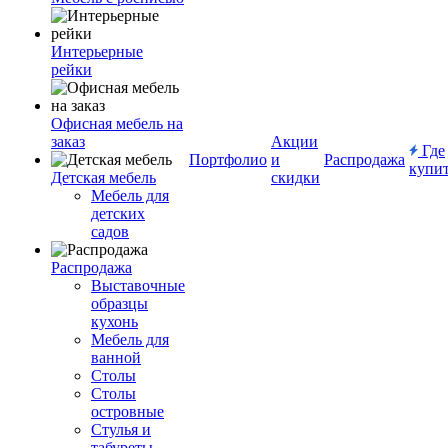
Интерьерные
рейки
Офисная мебель на
заказ
Акции
Где
Портфолио
и
Распродажа
купи
Детская мебель
скидки
Мебель для
детских
садов
Распродажа
Выставочные
образцы
кухонь
Мебель для
ванной
Столы
Столы
островные
Стулья и
табуреты